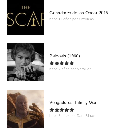
Ganadores de los Oscar 2015
hace 11 años
por
filmfilicos
Psicosis (1960)
hace 7 años
por
MataHari
Vengadores: Infinity War
hace 8 años
por
Dani Birras