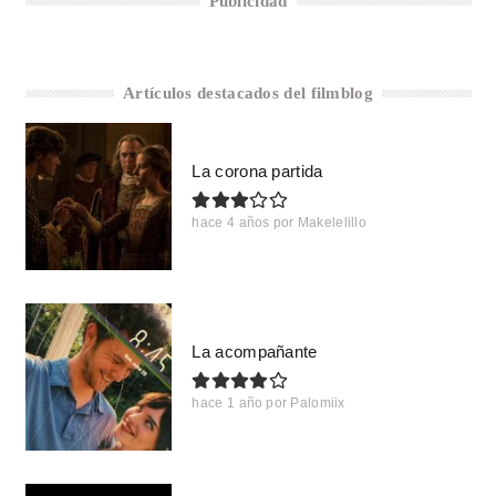
Publicidad
Artículos destacados del filmblog
La corona partida
hace 4 años
por
Makelelillo
La acompañante
hace 1 año
por
Palomiix