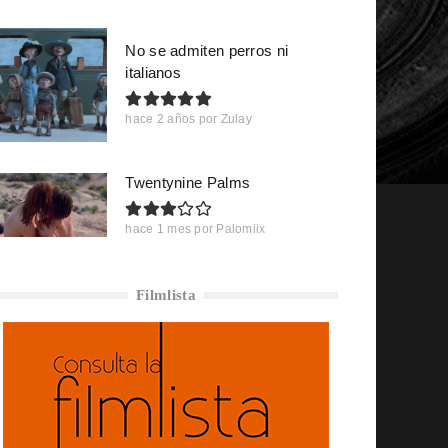
No se admiten perros ni
italianos
hace 2 años
por
Zulay
Twentynine Palms
hace 1 mes
por
Palomiix
Filmlista