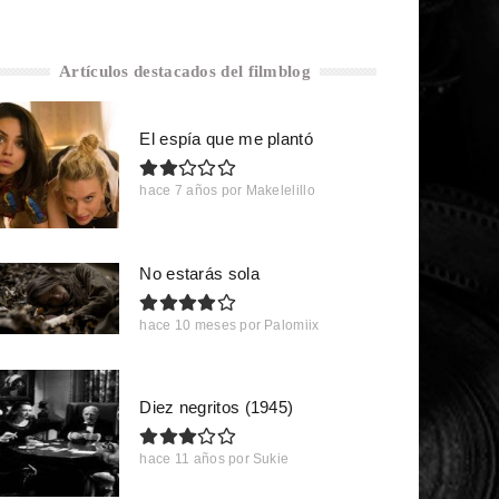
Artículos destacados del filmblog
El espía que me plantó
hace 7 años
por
Makelelillo
No estarás sola
hace 10 meses
por
Palomiix
Diez negritos (1945)
hace 11 años
por
Sukie