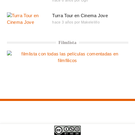
hace 6 años
por
Ugh
Turra Tour en Cinema Jove
hace 3 años
por
Makelelillo
Filmlista