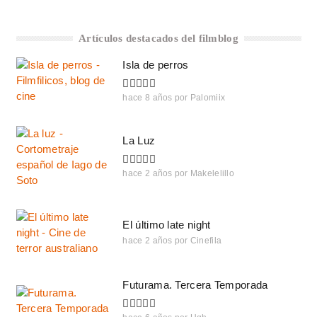
Artículos destacados del filmblog
Isla de perros
hace 8 años
por
Palomiix
La Luz
hace 2 años
por
Makelelillo
El último late night
hace 2 años
por
Cinefila
Futurama. Tercera Temporada