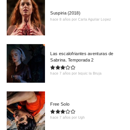
Suspiria (2018)
hace 8 años
por
Carla Aguilar Lopez
Las escalofriantes aventuras de
Sabrina. Temporada 2
hace 7 años
por
Ixquic la Bruja
Free Solo
hace 7 años
por
Ugh