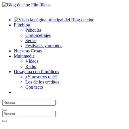
Filmblog
Películas
Cortometrajes
Series
Festivales y premios
Nuestras Cosas
Multimedia
Vídeos
Radio
Desayuna con filmfilicos
¿Y nosotros qué?
Los de los créditos
Con tacto