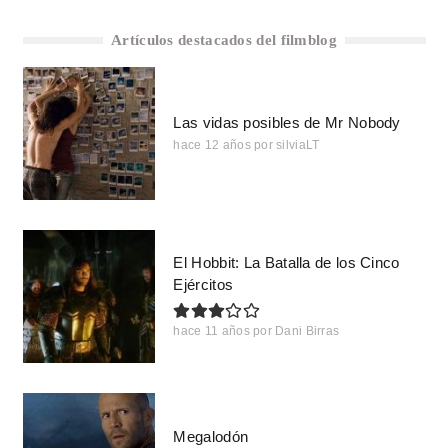
Artículos destacados del filmblog
Las vidas posibles de Mr Nobody
hace 12 años
por
silviaLT
El Hobbit: La Batalla de los Cinco
Ejércitos
hace 11 años
por
Dani Birras
Megalodón