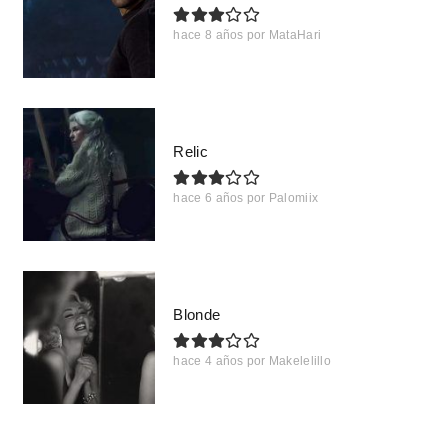
hace 8 años
por
MataHari
Relic
hace 6 años
por
Palomiix
Blonde
hace 4 años
por
Makelelillo