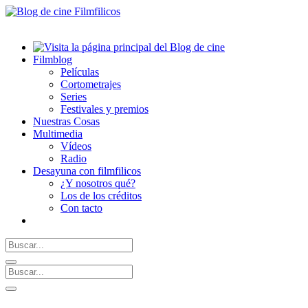
Filmblog
Películas
Cortometrajes
Series
Festivales y premios
Nuestras Cosas
Multimedia
Vídeos
Radio
Desayuna con filmfilicos
¿Y nosotros qué?
Los de los créditos
Con tacto