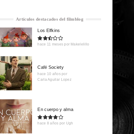
Artículos destacados del filmblog
Los Elfkins
hace 11 meses
por
Makelelillo
Café Society
hace 10 años
por
Carla Aguilar Lopez
En cuerpo y alma
hace 8 años
por
Ugh