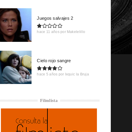
Juegos salvajes 2
hace 11 años
por
Makelelillo
Cielo rojo sangre
hace 5 años
por
Ixquic la Bruja
Filmlista