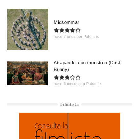
Midsommar
hace 7 años
por
Palomiix
Atrapando a un monstruo (Dust
Bunny)
hace 6 meses
por
Palomiix
Filmlista