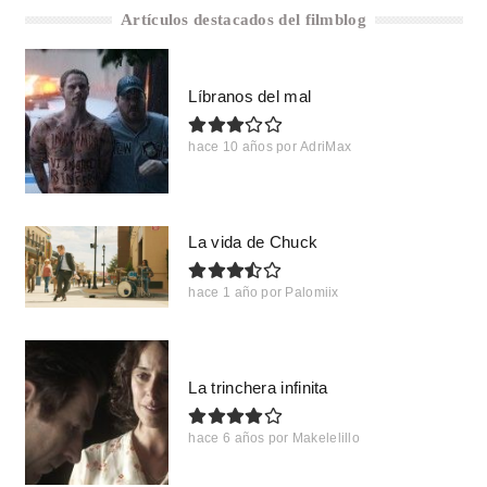
Artículos destacados del filmblog
Líbranos del mal
hace 10 años
por
AdriMax
La vida de Chuck
hace 1 año
por
Palomiix
La trinchera infinita
hace 6 años
por
Makelelillo