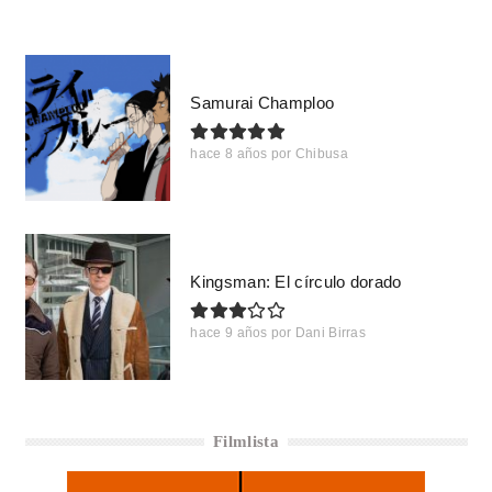
Samurai Champloo
hace 8 años
por
Chibusa
Kingsman: El círculo dorado
hace 9 años
por
Dani Birras
Filmlista