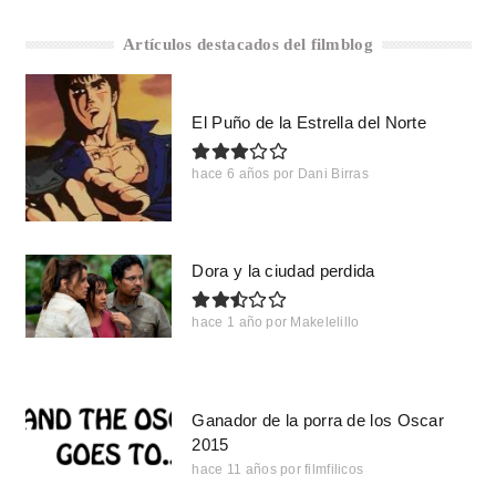
Artículos destacados del filmblog
El Puño de la Estrella del Norte
hace 6 años
por
Dani Birras
Dora y la ciudad perdida
hace 1 año
por
Makelelillo
Ganador de la porra de los Oscar
2015
hace 11 años
por
filmfilicos