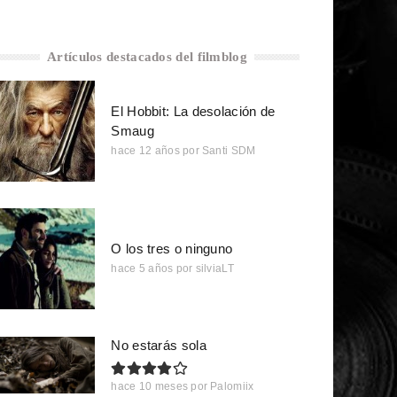
Artículos destacados del filmblog
El Hobbit: La desolación de
Smaug
hace 12 años
por
Santi SDM
O los tres o ninguno
hace 5 años
por
silviaLT
No estarás sola
hace 10 meses
por
Palomiix