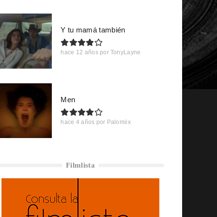
Y tu mamá también
hace 12 años
por
TonyLayne
Men
hace 4 años
por
Palomiix
Filmlista