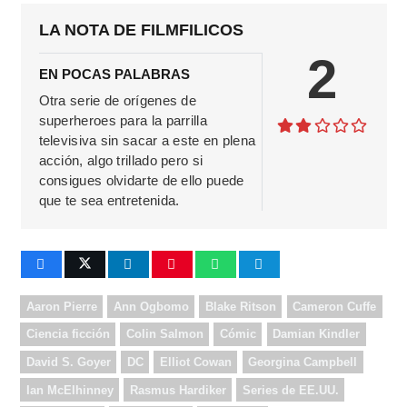
LA NOTA DE FILMFILICOS
2
EN POCAS PALABRAS
Otra serie de orígenes de
superheroes para la parrilla
televisiva sin sacar a este en plena
acción, algo trillado pero si
consigues olvidarte de ello puede
que te sea entretenida.
Aaron Pierre
Ann Ogbomo
Blake Ritson
Cameron Cuffe
Ciencia ficción
Colin Salmon
Cómic
Damian Kindler
David S. Goyer
DC
Elliot Cowan
Georgina Campbell
Ian McElhinney
Rasmus Hardiker
Series de EE.UU.