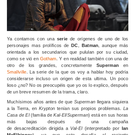
Ya contamos con una
serie
de orígenes de uno de los
personajes mas prolíficos de
DC
,
Batman
, aunque más
orientada a los secundarios que pululan por su ciudad,
como se vió en
Gotham
. Y en realidad también con una de
otro de los grandes, concretamente
Superman
en
Smallville
. La serie de la que os voy a hablar hoy podría
considerarse incluso un origen de esta ultima. Un poco
lioso ¿no? No os preocupéis que yo os lo explico, después
de un breve resumen de la trama, claro.
Muchísimos años antes de que
Superman
llegara siquiera
a la Tierra, en
Krypton
tenían sus propios problemas.
La
Casa de El
(familia de
Kal-El
/
Superman
) está en sus horas
más bajas después de una campaña
de desacreditación dirigida a
Val-El
(interpretado por
Ian
McElhinney
), ya que este desafía al reciente