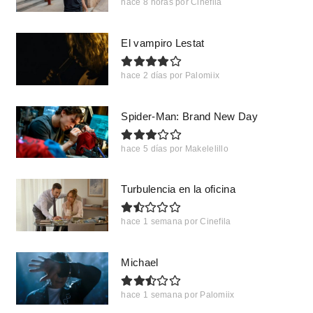
hace 8 horas
por
Cinefila
El vampiro Lestat
hace 2 días
por
Palomiix
Spider-Man: Brand New Day
hace 5 días
por
Makelelillo
Turbulencia en la oficina
hace 1 semana
por
Cinefila
Michael
hace 1 semana
por
Palomiix