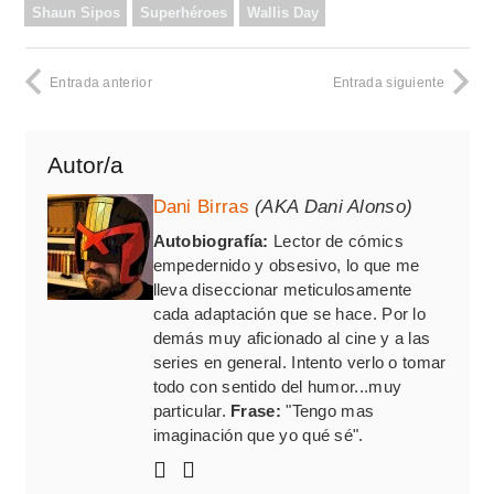
Shaun Sipos
Superhéroes
Wallis Day
Entrada anterior
Entrada siguiente
Autor/a
Dani Birras
(AKA Dani Alonso)
Autobiografía:
Lector de cómics
empedernido y obsesivo, lo que me
lleva diseccionar meticulosamente
cada adaptación que se hace. Por lo
demás muy aficionado al cine y a las
series en general. Intento verlo o tomar
todo con sentido del humor...muy
particular.
Frase:
"Tengo mas
imaginación que yo qué sé".