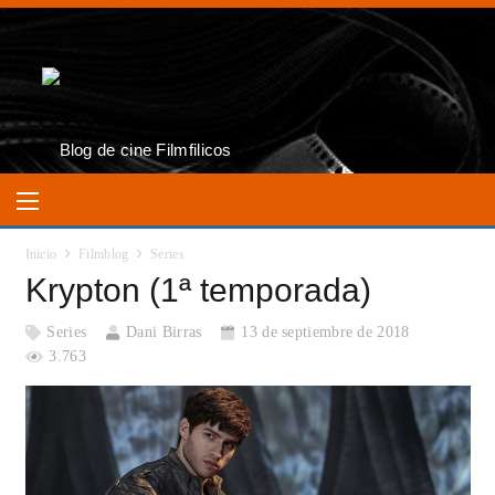
Inicio
Filmblog
Series
Krypton (1ª temporada)
Series
Dani Birras
13 de septiembre de 2018
3.763