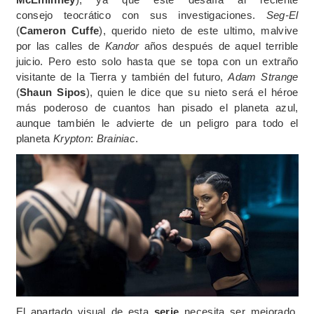
consejo teocrático con sus investigaciones.
Seg-El
(
Cameron Cuffe
), querido nieto de este ultimo, malvive
por las calles de
Kandor
años después de aquel terrible
juicio. Pero esto solo hasta que se topa con un extraño
visitante de la Tierra y también del futuro,
Adam Strange
(
Shaun Sipos
), quien le dice que su nieto será el héroe
más poderoso de cuantos han pisado el planeta azul,
aunque también le advierte de un peligro para todo el
planeta
Krypton
:
Brainiac
.
El apartado visual de esta
serie
necesita ser mejorado.