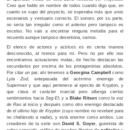
Creo que hablo en nombre de todos cuando digo que, en
cuanto se supo del proyecto, se esperaba más que unos
escenarios y vestuario correcto. El sonoro, por su parte,
no sería tan irregular como el anterior pero tampoco es
excelso. No vais a encontrar ninguna melodía para el
recuerdo aunque tampoco desentona, vamos.
El elenco de actores y actrices es en cierta manera
desconocido, al menos para mi. Pero no por ello nos
encontramos actuaciones malas, de hecho destacan las
secundarios por encima de los protagonistas absolutos.
Por citar un par, ahí tenemos a
Georgina Campbell
como
Lyta Zod
, antepasada del acérrimo enemigo de
Superman y que aquí pertenece al ejercito de Krypton, y
que clava el carácter marcial pero alberga ciertos
sentimientos hacia
Seg-El
; y a
Blake Ritson
como
la voz
de Rao
al inicio y después como otro enemigo destacado
de
el ultimo hijo de Krypton
(cuyo nombre no revelaré para
no chafárselo a nadie), y está enorme como ambos. Los
creadores de la serie son
David S. Goyer
, guionista de
sobra conocido, artífice de muchos libretos de
películas
y