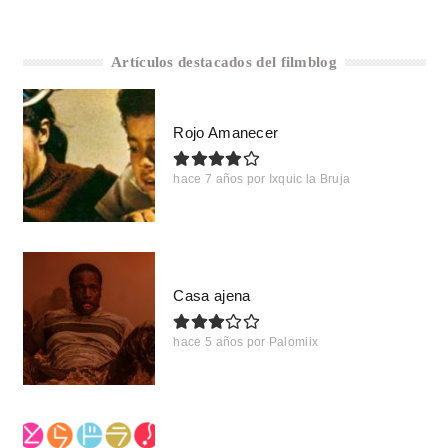
Artículos destacados del filmblog
Rojo Amanecer
hace 7 años
por
Ixquic la Bruja
Casa ajena
hace 5 años
por
Palomiix