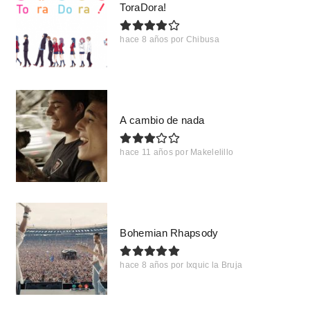
ToraDora!
hace 8 años
por
Chibusa
A cambio de nada
hace 11 años
por
Makelelillo
Bohemian Rhapsody
hace 8 años
por
Ixquic la Bruja