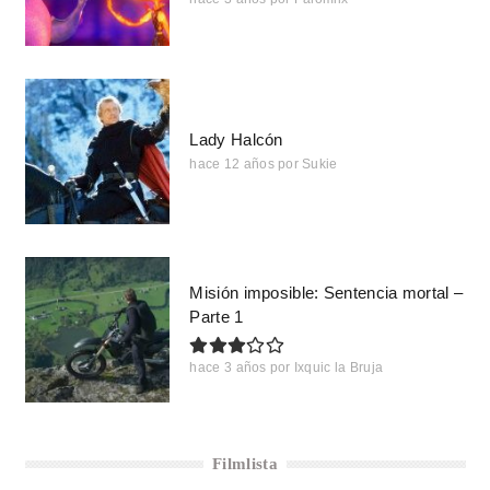
Lady Halcón
hace 12 años
por
Sukie
Misión imposible: Sentencia mortal –
Parte 1
hace 3 años
por
Ixquic la Bruja
Filmlista