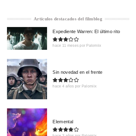
Artículos destacados del filmblog
Expediente Warren: El último rito
hace 11 meses
por
Palomiix
Sin novedad en el frente
hace 4 años
por
Palomiix
Elemental
hace 3 años
por
Palomiix