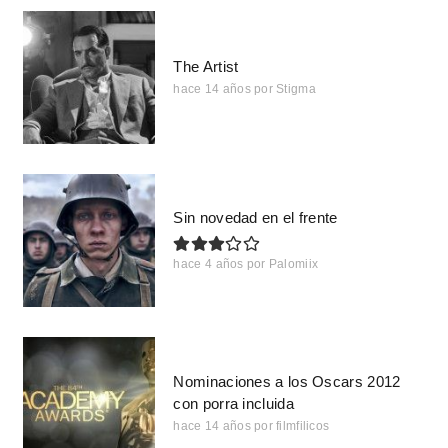
The Artist
hace 14 años
por
Stigma
Sin novedad en el frente
hace 4 años
por
Palomiix
Nominaciones a los Oscars 2012
con porra incluida
hace 14 años
por
filmfilicos