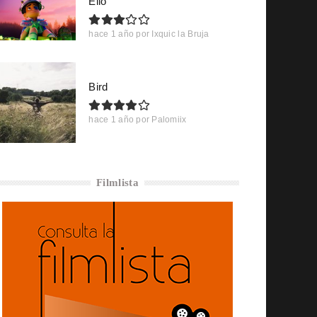
Elio
hace 1 año
por
Ixquic la Bruja
Bird
hace 1 año
por
Palomiix
Filmlista