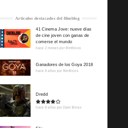
Artículos destacados del filmblog
41 Cinema Jove: nueve días
de cine joven con ganas de
comerse el mundo
hace 2 meses
por
filmfilicos
Ganadores de los Goya 2018
hace 9 años
por
filmfilicos
Dredd
hace 9 años
por
Dani Birras