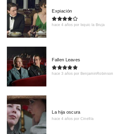
Expiación
hace 4 años
por
Ixquic la Bruja
Fallen Leaves
hace 3 años
por
BenjaminRobinson
La hija oscura
hace 4 años
por
Cinefila