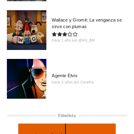
Wallace y Gromit: La venganza se
sirve con plumas
hace 1 año
por
@Iris_BM
Agente Elvis
hace 3 años
por
Cinefila
Filmlista