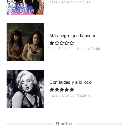
hace 7 años
por
Chibusa
Más negro que la noche
hace 5 años
por
Ixquic la Bruja
Con faldas y a lo loco
hace 8 años
por
MataHari
Filmlista