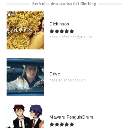
Artículos destacados del filmblog
Dickinson
hace 5 años
por
@Iris_BM
Drive
hace 14 años
por
Ugh
Mawaru PenguinDrum