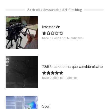
Artículos destacados del filmblog
Infestación
hace 12 años
por
Mierdipelis
78/52. La escena que cambió el cine
hace 9 años
por
Palomiix
Soul