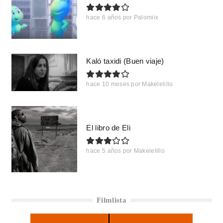
hace 6 años
por
Palomiix
Kaló taxidi (Buen viaje)
hace 10 meses
por
Makelelillo
El libro de Eli
hace 5 años
por
Makelelillo
Filmlista