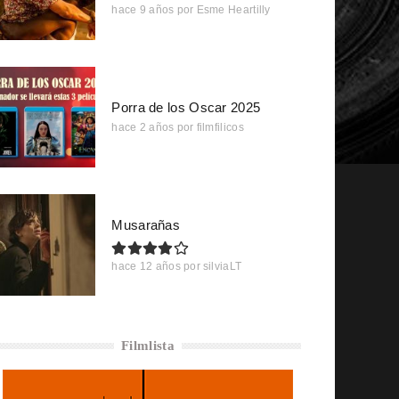
hace 9 años
por
Esme Heartilly
Porra de los Oscar 2025
hace 2 años
por
filmfilicos
Musarañas
hace 12 años
por
silviaLT
Filmlista