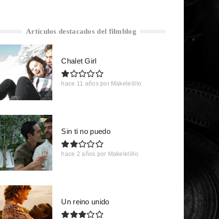
Artículos destacados del filmblog
Chalet Girl
hace 11 años
por
Makelelillo
Sin ti no puedo
hace 2 años
por
Makelelillo
Un reino unido