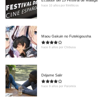
Ecuador del 19 Festival de Málaga
hace 10 años
por
filmfilicos
Maou Gakuin no Futekigousha
hace 6 años
por
Chibusa
Déjame Salir
hace 9 años
por
Palomiix