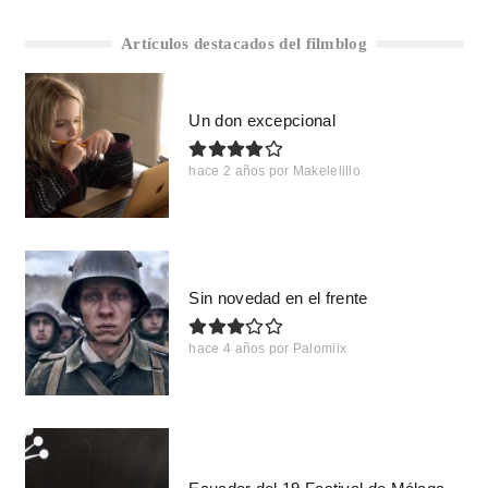
Artículos destacados del filmblog
Un don excepcional
hace 2 años
por
Makelelillo
Sin novedad en el frente
hace 4 años
por
Palomiix