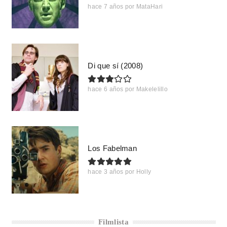
hace 7 años
por
MataHari
Di que sí (2008)
hace 6 años
por
Makelelillo
Los Fabelman
hace 3 años
por
Holly
Filmlista