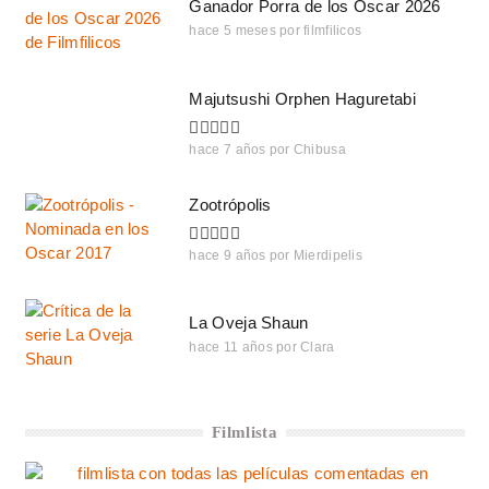
Ganador Porra de los Oscar 2026
hace 5 meses
por
filmfilicos
Majutsushi Orphen Haguretabi
hace 7 años
por
Chibusa
Zootrópolis
hace 9 años
por
Mierdipelis
La Oveja Shaun
hace 11 años
por
Clara
Filmlista