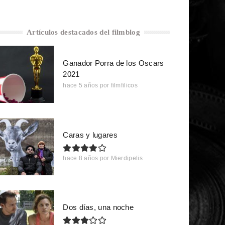
Artículos destacados del filmblog
Ganador Porra de los Oscars
2021
hace 5 años
por
filmfilicos
Caras y lugares
hace 8 años
por
Mierdipelis
Dos días, una noche