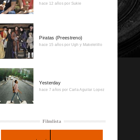
hace 12 años
por
Sukie
Piratas (Preestreno)
hace 15 años
por
Ugh y Makelelillo
Yesterday
hace 7 años
por
Carla Aguilar Lopez
Filmlista