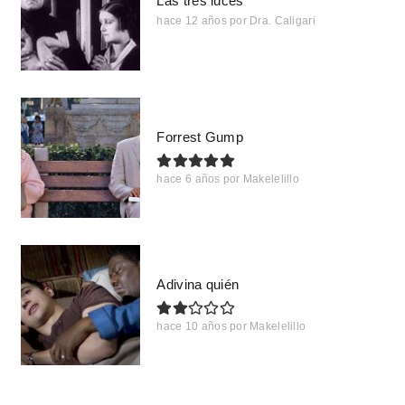
Las tres luces
hace 12 años
por
Dra. Caligari
Forrest Gump
hace 6 años
por
Makelelillo
Adivina quién
hace 10 años
por
Makelelillo