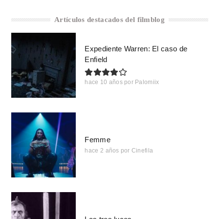
Artículos destacados del filmblog
Expediente Warren: El caso de
Enfield
hace 10 años
por
Palomiix
Femme
hace 2 años
por
Cinefila