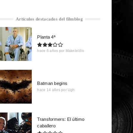
Artículos destacados del filmblog
Planta 4ª
hace 6 años
por
Makelelillo
Batman begins
hace 14 años
por
Ugh
Transformers: El último
caballero