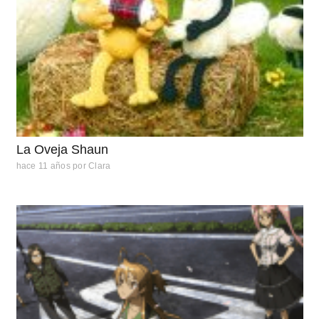
La Oveja Shaun
hace 11 años
por
Clara