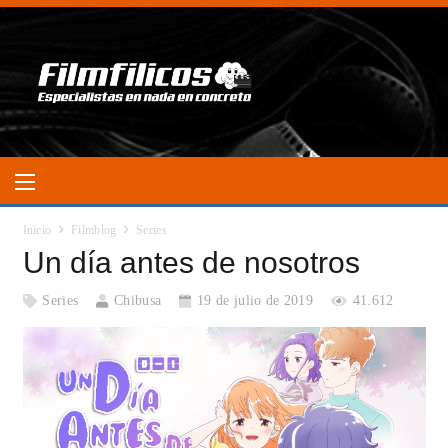
Inicio
Filmblog
Series
Un día antes de nosotros
Series
Chibusa
19 de julio de 2019
41.612