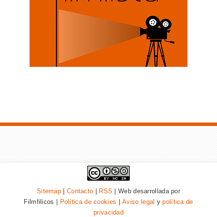
Sitemap
|
Contacto
|
RSS
| Web desarrollada por
Filmfilicos |
Política de cookies
|
Aviso legal
y
política de
privacidad