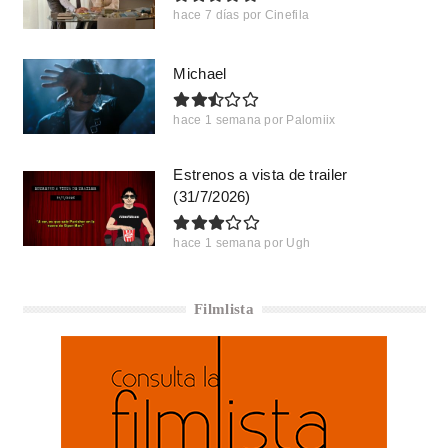
hace 7 días
por
Cinefila
Michael
hace 1 semana
por
Palomiix
Estrenos a vista de trailer
(31/7/2026)
hace 1 semana
por
Ugh
Filmlista