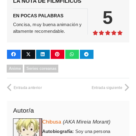
LA NOTA DE FILMFILICOS
5
EN POCAS PALABRAS
Concisa, muy buena animación y
altamente recomendable.
Anime
Series coreanas
Entrada anterior
Entrada siguiente
Autor/a
Chibusa
(AKA Mireia Morant)
Autobiografía:
Soy una persona