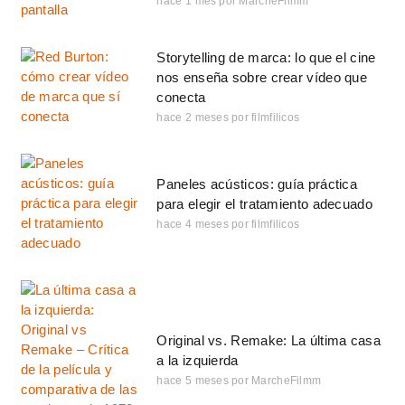
hace 1 mes
por
MarcheFilmm
Storytelling de marca: lo que el cine
nos enseña sobre crear vídeo que
conecta
hace 2 meses
por
filmfilicos
Paneles acústicos: guía práctica
para elegir el tratamiento adecuado
hace 4 meses
por
filmfilicos
Original vs. Remake: La última casa
a la izquierda
hace 5 meses
por
MarcheFilmm