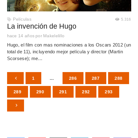
Películas
5.316
La invención de Hugo
hace 14 años
por
Makelelillo
Hugo, el film con mas nominaciones a los Oscars 2012 (un
total de 11), incluyendo mejor película y director (Martin
Scorsese); me…
1
…
286
287
288
289
290
291
292
293