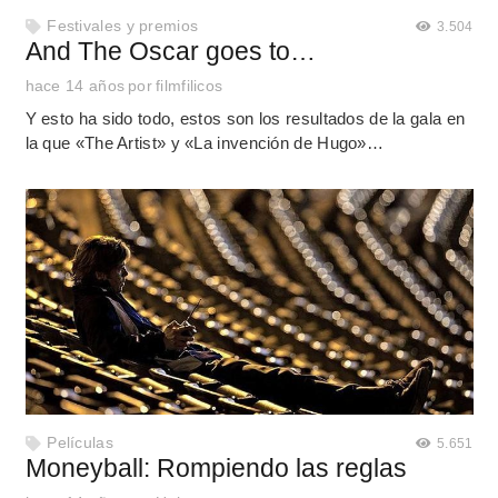
Festivales y premios
3.504
And The Oscar goes to…
hace 14 años
por
filmfilicos
Y esto ha sido todo, estos son los resultados de la gala en
la que «The Artist» y «La invención de Hugo»…
Películas
5.651
Moneyball: Rompiendo las reglas