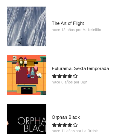
The Art of Flight
hace 13 años
por
Makelelillo
Futurama. Sexta temporada
hace 6 años
por
Ugh
Orphan Black
hace 11 años
por
La British