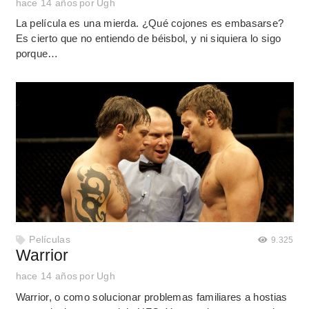
hace 14 años
por
Ugh
La película es una mierda. ¿Qué cojones es embasarse?
Es cierto que no entiendo de béisbol, y ni siquiera lo sigo
porque…
Películas
9.325
Warrior
hace 14 años
por
Ugh
Warrior, o como solucionar problemas familiares a hostias