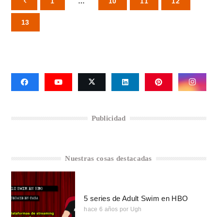
1
…
10
11
12
13
Publicidad
Nuestras cosas destacadas
5 series de Adult Swim en HBO
hace 6 años
por
Ugh