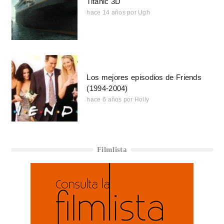
Titanic 3D
hace 14 años
por
Ugh
Los mejores episodios de Friends
(1994-2004)
hace 6 años
por
Holly
Filmlista