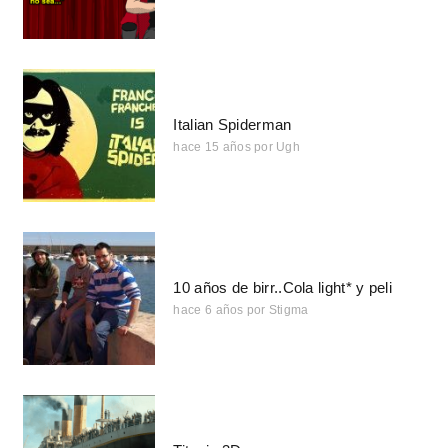
Italian Spiderman
hace 15 años
por
Ugh
10 años de birr..Cola light* y peli
hace 6 años
por
Stigma