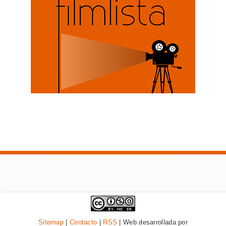
Sitemap
|
Contacto
|
RSS
| Web desarrollada por