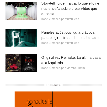
Storytelling de marca: lo que el cine
nos enseña sobre crear vídeo que
conecta
hace 2 meses
por
filmfilicos
Paneles acústicos: guía práctica
para elegir el tratamiento adecuado
hace 3 meses
por
filmfilicos
Original vs. Remake: La última casa
a la izquierda
hace 5 meses
por
MarcheFilmm
Filmlista