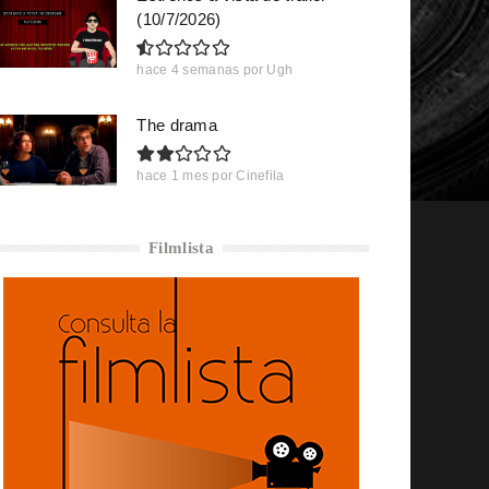
(10/7/2026)
hace 4 semanas
por
Ugh
The drama
hace 1 mes
por
Cinefila
Filmlista