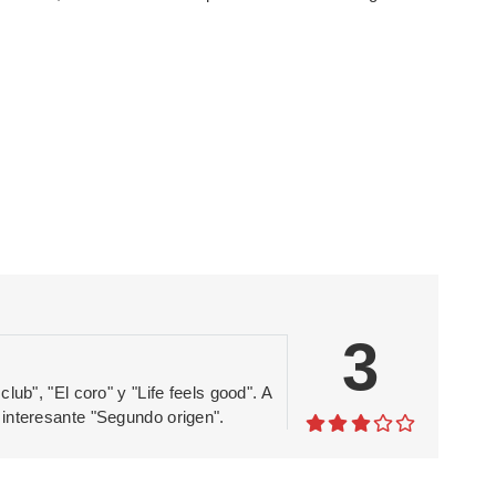
3
ub", "El coro" y "Life feels good". A
interesante "Segundo origen".