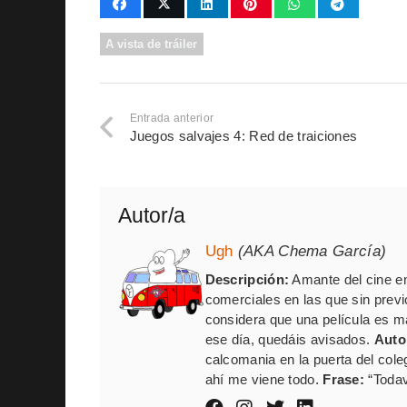
A vista de tráiler
Entrada anterior
Juegos salvajes 4: Red de traiciones
Autor/a
Ugh
(AKA Chema García)
Descripción:
Amante del cine en
comerciales en las que sin previ
considera que una película es mal
ese día, quedáis avisados.
Auto
calcomania en la puerta del cole
ahí me viene todo.
Frase:
“Todav