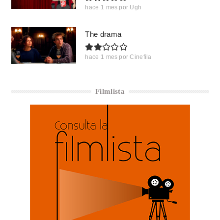
hace 1 mes
por
Ugh
The drama
hace 1 mes
por
Cinefila
Filmlista