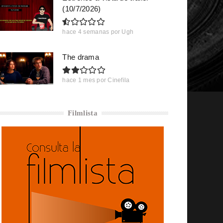
(10/7/2026)
hace 4 semanas
por
Ugh
The drama
hace 1 mes
por
Cinefila
Filmlista