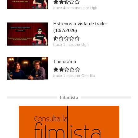
hace 4 semanas
por
Ugh
Estrenos a vista de trailer
(10/7/2026)
hace 1 mes
por
Ugh
The drama
hace 1 mes
por
Cinefila
Filmlista