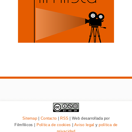
Sitemap
|
Contacto
|
RSS
| Web desarrollada por
Filmfilicos |
Política de cookies
|
Aviso legal
y
política de
privacidad