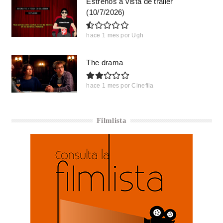
Estrenos a vista de trailer
(10/7/2026)
hace 1 mes
por
Ugh
The drama
hace 1 mes
por
Cinefila
Filmlista