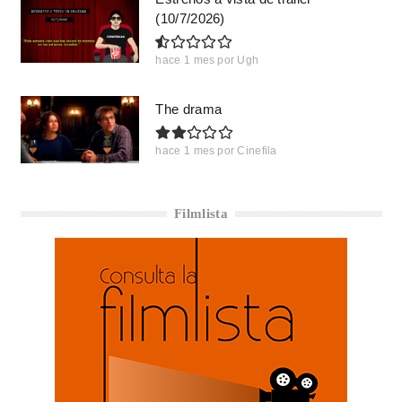
(10/7/2026)
hace 1 mes
por
Ugh
The drama
hace 1 mes
por
Cinefila
Filmlista