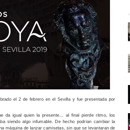
rado el 2 de febrero en el Sevilla y fue presentada por
 da igual quien la presente… al final pierde ritmo, los
ba siendo algo infumable. De hecho podrían cambiar la
na máquina de lanzar camisetas, sin que se levantaran de