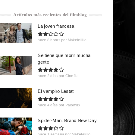
Artículos más recientes del filmblog
La joven francesa
hace 8 horas
por
Makelelillo
Se tiene que morir mucha
gente
hace 2 días
por
Cinefila
El vampiro Lestat
hace 4 días
por
Palomiix
Spider-Man: Brand New Day
hace 1 semana
por
Makelelillo