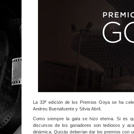
La 33ª edición de los Premios Goya se ha celeb
Andreu Buenafuente y Silvia Abril.
Como siempre la gala se hizo eterna. Si es que
discursos de los ganadores son tediosos y aca
dinámica. Quizás deberían dar los premios con u