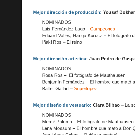
Mejor dirección de producción
:
Yousaf Bokhar
NOMINADOS
Luis Fernández Lago –
Campeones
Eduard Vallès, Hanga Kurucz – El fotógrafo
Iñaki Ros – El reino
Mejor dirección artística
:
Juan Pedro de Gasp
NOMINADOS
Rosa Ros – El fotógrafo de Mauthausen
Benjamín Fernández – El hombre que mató a
Balter Gallart –
Superlópez
Mejor diseño de vestuario
:
Clara Bilbao
– La s
NOMINADOS
Mercè Paloma – El fotógrafo de Mauthausen
Lena Mossum – El hombre que mató a Don Q
Ana López Cobos – Quién te cantará