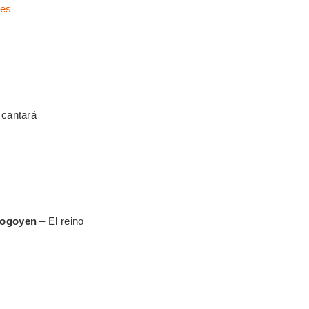
es
 cantará
orogoyen
– El reino