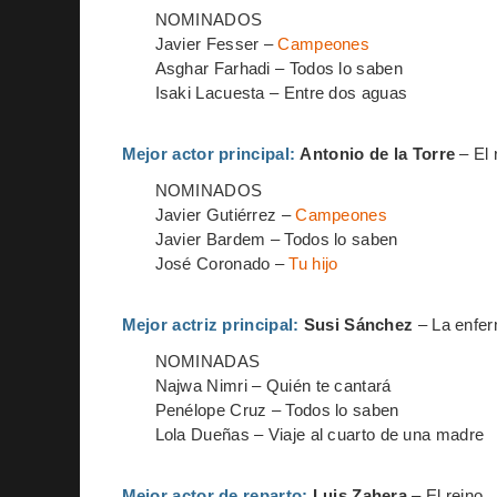
NOMINADOS
Javier Fesser –
Campeones
Asghar Farhadi – Todos lo saben
Isaki Lacuesta – Entre dos aguas
Mejor actor principal:
Antonio de la Torre
– El 
NOMINADOS
Javier Gutiérrez –
Campeones
Javier Bardem – Todos lo saben
José Coronado –
Tu hijo
Mejor actriz principal:
Susi Sánchez
– La enfe
NOMINADAS
Najwa Nimri – Quién te cantará
Penélope Cruz – Todos lo saben
Lola Dueñas – Viaje al cuarto de una madre
Mejor actor de reparto:
Luis Zahera
– El reino