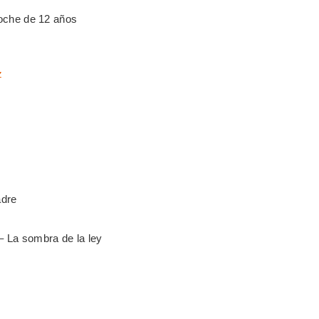
oche de 12 años
z
adre
– La sombra de la ley