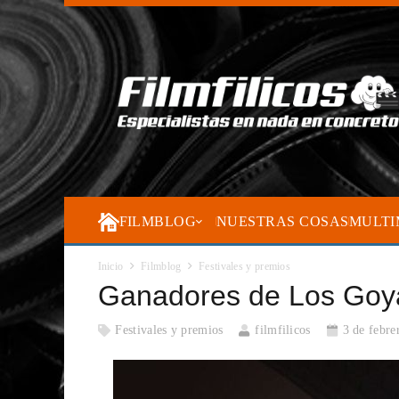
FILMBLOG
NUESTRAS COSAS
MULTI
Inicio
Filmblog
Festivales y premios
Ganadores de Los Goy
Festivales y premios
filmfilicos
3 de febre