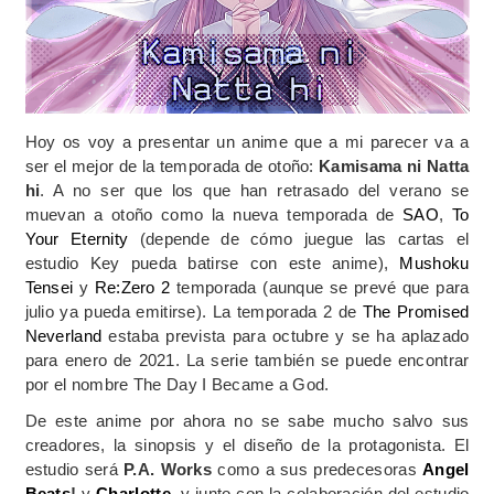
Hoy os voy a presentar un anime que a mi parecer va a
ser el mejor de la temporada de otoño:
Kamisama ni Natta
hi
. A no ser que los que han retrasado del verano se
muevan a otoño como la nueva temporada de
SAO
,
To
Your Eternity
(depende de cómo juegue las cartas el
estudio Key pueda batirse con este anime),
Mushoku
Tensei
y
Re:Zero 2
temporada (aunque se prevé que para
julio ya pueda emitirse). La temporada 2 de
The Promised
Neverland
estaba prevista para octubre y se ha aplazado
para enero de 2021. La serie también se puede encontrar
por el nombre The Day I Became a God.
De este anime por ahora no se sabe mucho salvo sus
creadores, la sinopsis y el diseño de la protagonista. El
estudio será
P.A. Works
como a sus predecesoras
Angel
Beats
!
y
Charlotte
, y junto con la colaboración del estudio