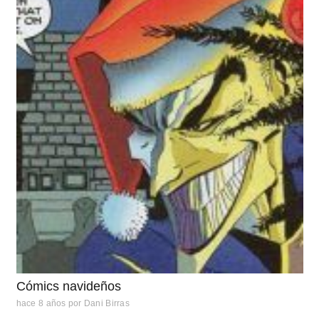
Cómics navideños
hace 8 años
por
Dani Birras