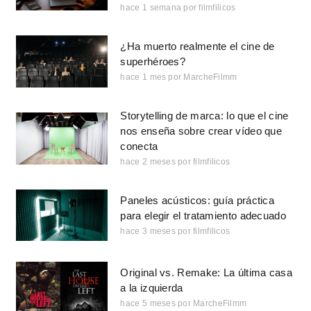
hace 1 semana
por
filmfilicos
¿Ha muerto realmente el cine de
superhéroes?
hace 1 mes
por
MarcheFilmm
Storytelling de marca: lo que el cine
nos enseña sobre crear vídeo que
conecta
hace 2 meses
por
filmfilicos
Paneles acústicos: guía práctica
para elegir el tratamiento adecuado
hace 3 meses
por
filmfilicos
Original vs. Remake: La última casa
a la izquierda
hace 5 meses
por
MarcheFilmm