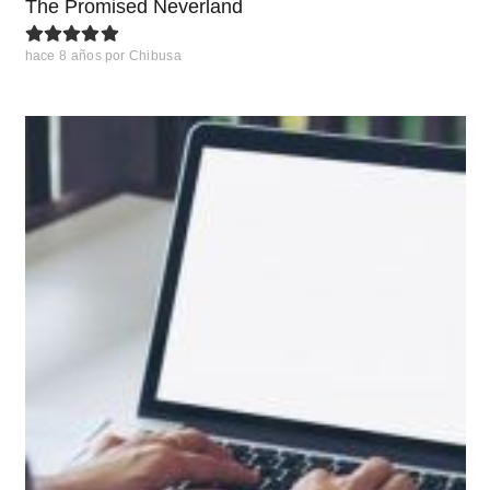
The Promised Neverland
hace 8 años
por
Chibusa