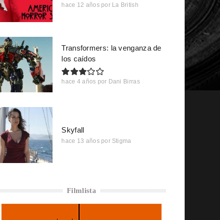
hace 12 años
por
La British
Transformers: la venganza de
los caídos
hace 4 años
por
Dani Birras
Skyfall
hace 13 años
por
Stigma
Filmlista