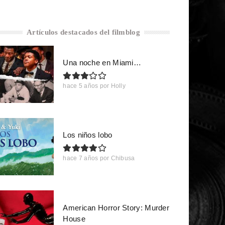
Artículos destacados del filmblog
Una noche en Miami…
hace 5 años
por
Holly
Los niños lobo
hace 7 años
por
Chibusa
American Horror Story: Murder
House