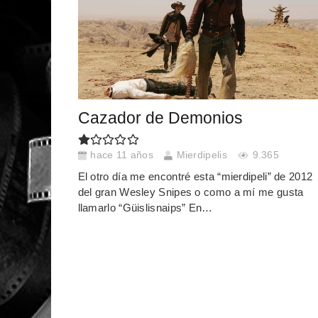
Cazador de Demonios
hace 11 años
Mierdipelis
9.365
El otro día me encontré esta “mierdipeli” de 2012
del gran Wesley Snipes o como a mí me gusta
llamarlo “Güislisnaips” En…