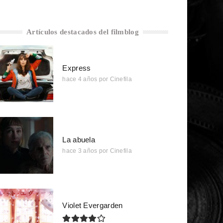
Artículos destacados del filmblog
Express
hace 4 años
por
Cinefila
La abuela
hace 3 años
por
Cinefila
Violet Evergarden