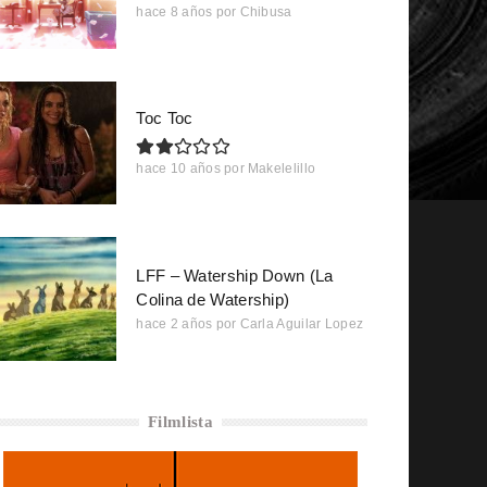
hace 8 años
por
Chibusa
Toc Toc
hace 10 años
por
Makelelillo
LFF – Watership Down (La
Colina de Watership)
hace 2 años
por
Carla Aguilar Lopez
Filmlista