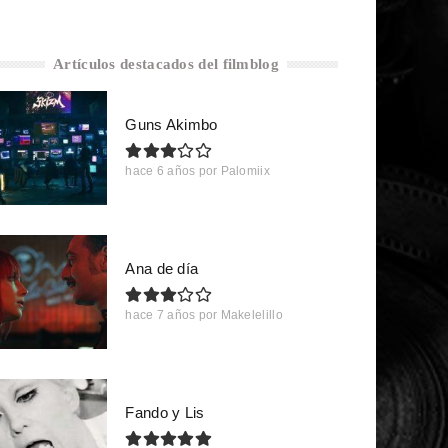
Artículos destacados del filmblog
Guns Akimbo
hace 6 años
por
Palomiix
Ana de día
hace 7 años
por
Makelelillo
Fando y Lis