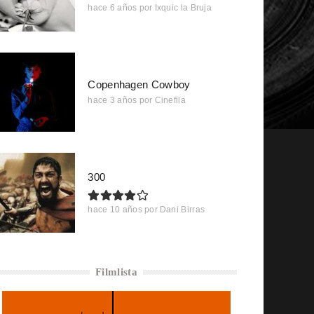
hace 6 años
por
Ixquic la Bruja
Copenhagen Cowboy
hace 3 años
por
Cinefila
300
hace 10 años
por
Dani Birras
Filmlista