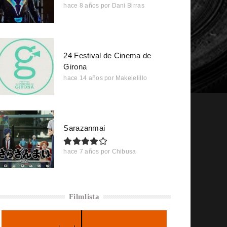
hace 8 años
por
Dani Birras
24 Festival de Cinema de
Girona
hace 14 años
por
Makelelillo
Sarazanmai
hace 7 años
por
Chibusa
Filmlista