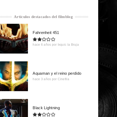
Artículos destacados del filmblog
Fahrenheit 451
hace 6 años
por
Ixquic la Bruja
Aquaman y el reino perdido
hace 3 años
por
Cinefila
Black Lightning