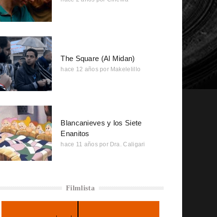
The Square (Al Midan)
hace 12 años
por
Makelelillo
Blancanieves y los Siete
Enanitos
hace 11 años
por
Dra. Caligari
Filmlista