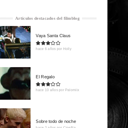
Artículos destacados del filmblog
Vaya Santa Claus
hace 6 años
por
Holly
El Regalo
hace 10 años
por
Palomiix
Sobre todo de noche
hace 2 años
por
Cinefila