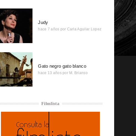
Judy
hace 7 años
por
Carla Aguilar Lopez
Gato negro gato blanco
hace 13 años
por
M. Brianso
Filmlista