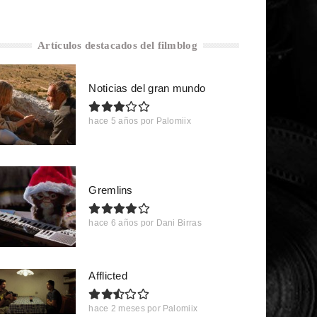
Artículos destacados del filmblog
Noticias del gran mundo
hace 5 años
por
Palomiix
Gremlins
hace 6 años
por
Dani Birras
Afflicted
hace 2 meses
por
Palomiix