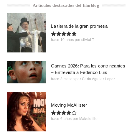
Artículos destacados del filmblog
La tierra de la gran promesa
hace 10 años
por
silviaLT
Cannes 2026: Para los contrincantes
– Entrevista a Federico Luis
hace 3 meses
por
Carla Aguilar Lopez
Moving McAllister
hace 6 años
por
Makelelillo