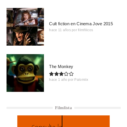
Cult fiction en Cinema Jove 2015
hace 11 años
por
filmfilicos
The Monkey
hace 1 año
por
Palomiix
Filmlista