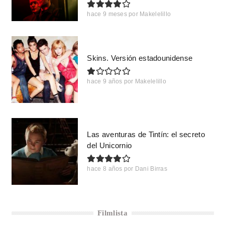
hace 9 meses
por
Makelelillo
Skins. Versión estadounidense
hace 9 años
por
Makelelillo
Las aventuras de Tintín: el secreto
del Unicornio
hace 8 años
por
Dani Birras
Filmlista