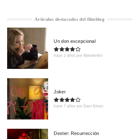
Artículos destacados del filmblog
Un don excepcional
hace 2 años
por
Makelelillo
Joker
hace 7 años
por
Dani Birras
Dexter: Resurrección