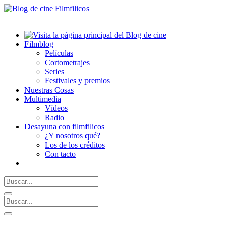
Filmblog
Películas
Cortometrajes
Series
Festivales y premios
Nuestras Cosas
Multimedia
Vídeos
Radio
Desayuna con filmfilicos
¿Y nosotros qué?
Los de los créditos
Con tacto