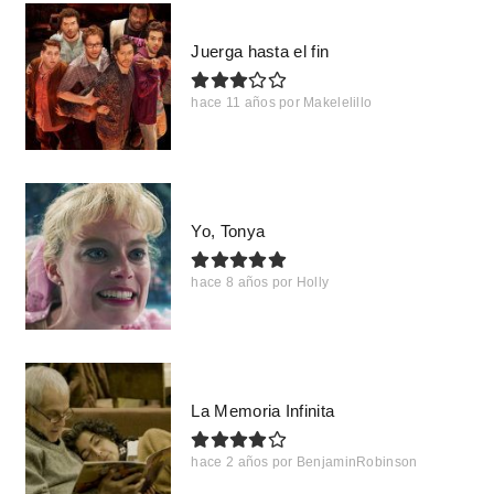
Juerga hasta el fin
hace 11 años
por
Makelelillo
Yo, Tonya
hace 8 años
por
Holly
La Memoria Infinita
hace 2 años
por
BenjaminRobinson