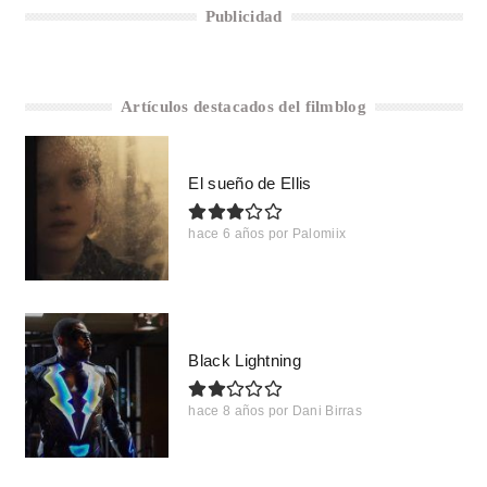
Publicidad
Artículos destacados del filmblog
El sueño de Ellis
hace 6 años
por
Palomiix
Black Lightning
hace 8 años
por
Dani Birras