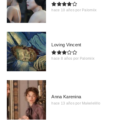
hace 10 años
por
Palomiix
Loving Vincent
hace 8 años
por
Palomiix
Anna Karenina
hace 13 años
por
Makelelillo