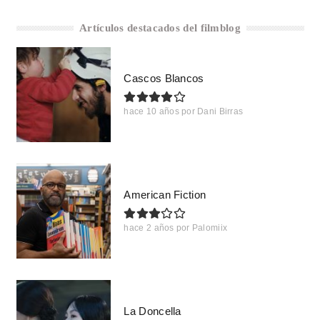
Artículos destacados del filmblog
Cascos Blancos
hace 10 años
por
Dani Birras
American Fiction
hace 2 años
por
Palomiix
La Doncella